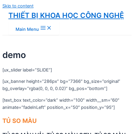
Skip to content
THIẾT BỊ KHOA HỌC CÔNG NGHỆ
Main Menu
demo
[ux_slider label=”SLIDE”]
[ux_banner height=”286px” bg=”7366″ bg_size=”original”
bg_overlay=”rgba(0, 0, 0, 0.02)” bg_pos=”bottom”]
[text_box text_color=”dark” width=”100″ width__sm=”60″
animate=”fadeInLeft” position_x=”50″ position_y=”95″]
TỦ SO MÀU