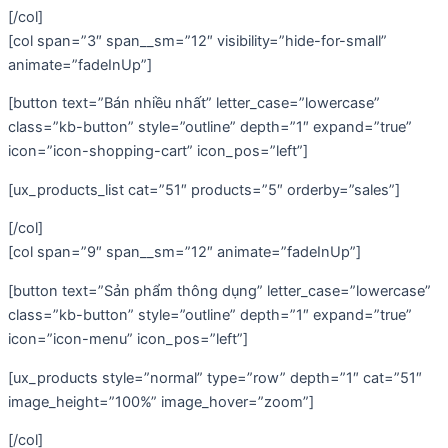
[/col]
[col span=”3″ span__sm=”12″ visibility=”hide-for-small”
animate=”fadeInUp”]
[button text=”Bán nhiều nhất” letter_case=”lowercase”
class=”kb-button” style=”outline” depth=”1″ expand=”true”
icon=”icon-shopping-cart” icon_pos=”left”]
[ux_products_list cat=”51″ products=”5″ orderby=”sales”]
[/col]
[col span=”9″ span__sm=”12″ animate=”fadeInUp”]
[button text=”Sản phẩm thông dụng” letter_case=”lowercase”
class=”kb-button” style=”outline” depth=”1″ expand=”true”
icon=”icon-menu” icon_pos=”left”]
[ux_products style=”normal” type=”row” depth=”1″ cat=”51″
image_height=”100%” image_hover=”zoom”]
[/col]