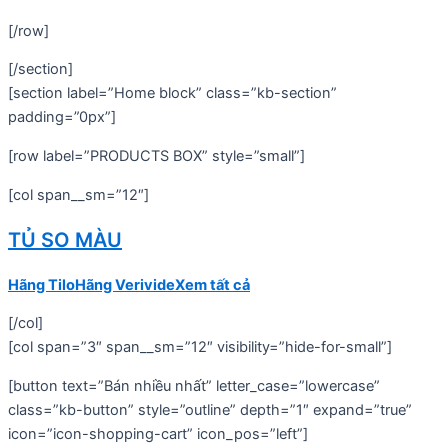
[/row]
[/section]
[section label=”Home block” class=”kb-section”
padding=”0px”]
[row label=”PRODUCTS BOX” style=”small”]
[col span__sm=”12″]
TỦ SO MÀU
Hãng Tilo
Hãng Verivide
Xem tất cả
[/col]
[col span=”3″ span__sm=”12″ visibility=”hide-for-small”]
[button text=”Bán nhiều nhất” letter_case=”lowercase”
class=”kb-button” style=”outline” depth=”1″ expand=”true”
icon=”icon-shopping-cart” icon_pos=”left”]