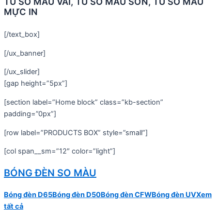
TỦ SO MÀU VẢI, TỦ SO MÀU SƠN, TỦ SO MÀU
MỰC IN
[/text_box]
[/ux_banner]
[/ux_slider]
[gap height=”5px”]
[section label=”Home block” class=”kb-section”
padding=”0px”]
[row label=”PRODUCTS BOX” style=”small”]
[col span__sm=”12″ color=”light”]
BÓNG ĐÈN SO MÀU
Bóng đèn D65
Bóng đèn D50
Bóng đèn CFW
Bóng đèn UV
Xem
tất cả