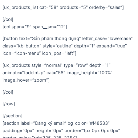
[ux_products_list cat=”58″ products=”5″ orderby=”sales”]
[/col]
[col span=”9″ span__sm=”12″]
[button text=”Sản phẩm thông dụng” letter_case=”lowercase”
class=”kb-button” style=”outline” depth=”1″ expand=”true”
icon=”icon-menu” icon_pos=”left”]
[ux_products style=”normal” type=”row” depth=”1″
animate=”fadeInUp” cat=”58″ image_height=”100%”
image_hover=”zoom”]
[/col]
[/row]
[/section]
[section label=”Đăng ký email” bg_color=”#f48533″
padding=”0px” height=”0px” border=”1px 0px 0px 0px”
border_color=”rgb(235, 235, 235)”]