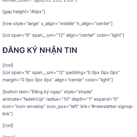
[gap height=”40px”]
[row style=”large” v_align=”middle” h_align=”center”]
[col span=”6″ span__sm=”12″ align=”center” color=”light”]
ĐĂNG KÝ NHẬN TIN
[/col]
[col span=”6″ span__sm=”12″ padding=”0 0px 0px 0px”
margin=”0 0px 0px 0px” align=”center” color=”light”]
[button text=”Đăng ký ngay” style=”shade”
animate=”fadeInUp” radius=”10″ depth=”1″ expand=”0″
icon=”icon-envelop” icon_pos=”left” link=”#newsletter-signup-
link”]
[/col]