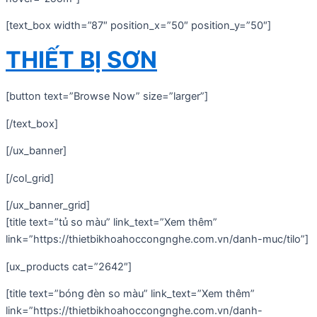
[text_box width=”87″ position_x=”50″ position_y=”50″]
THIẾT BỊ SƠN
[button text=”Browse Now” size=”larger”]
[/text_box]
[/ux_banner]
[/col_grid]
[/ux_banner_grid]
[title text=”tủ so màu” link_text=”Xem thêm”
link=”https://thietbikhoahoccongnghe.com.vn/danh-muc/tilo”]
[ux_products cat=”2642″]
[title text=”bóng đèn so màu” link_text=”Xem thêm”
link=”https://thietbikhoahoccongnghe.com.vn/danh-