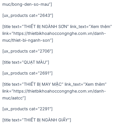
muc/bong-den-so-mau”]
[ux_products cat=”2643″]
[title text=”THIẾT BỊ NGÀNH SƠN” link_text=”Xem thêm”
link=”https://thietbikhoahoccongnghe.com.vn/danh-
muc/thiet-bi-nganh-son”]
[ux_products cat=”2706″]
[title text=”QUẠT MÀU”]
[ux_products cat=”2691″]
[title text=”THIẾT BỊ MAY MẶC” link_text=”Xem thêm”
link=”https://thietbikhoahoccongnghe.com.vn/danh-
muc/aatcc”]
[ux_products cat=”2291″]
[title text=”THIẾT BỊ NGÀNH GIẤY”]