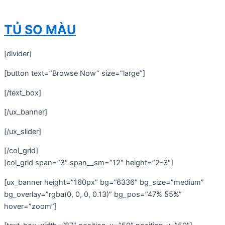
TỦ SO MÀU
[divider]
[button text=”Browse Now” size=”large”]
[/text_box]
[/ux_banner]
[/ux_slider]
[/col_grid]
[col_grid span=”3″ span__sm=”12″ height=”2-3″]
[ux_banner height=”160px” bg=”6336″ bg_size=”medium”
bg_overlay=”rgba(0, 0, 0, 0.13)” bg_pos=”47% 55%”
hover=”zoom”]