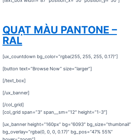
[text_box width=”87″ position_x=”50″ position_y=”50″]
QUẠT MÀU PANTONE –
RAL
[ux_countdown bg_color=”rgba(255, 255, 255, 0.17)”]
[button text=”Browse Now” size=”larger”]
[/text_box]
[/ux_banner]
[/col_grid]
[col_grid span=”3″ span__sm=”12″ height=”1-3″]
[ux_banner height=”160px” bg=”6093″ bg_size=”thumbnail”
bg_overlay=”rgba(0, 0, 0, 0.17)” bg_pos=”47% 55%”
hover=”zoom”]