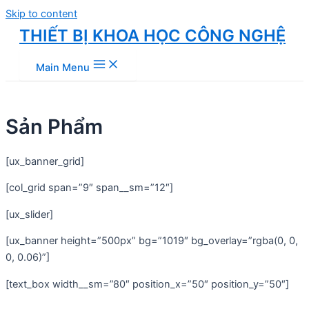
Skip to content
THIẾT BỊ KHOA HỌC CÔNG NGHỆ
Main Menu
Sản Phẩm
[ux_banner_grid]
[col_grid span=”9″ span__sm=”12″]
[ux_slider]
[ux_banner height=”500px” bg=”1019″ bg_overlay=”rgba(0, 0,
0, 0.06)”]
[text_box width__sm=”80″ position_x=”50″ position_y=”50″]