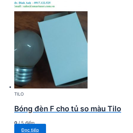
TILO
Bóng đèn F cho tủ so màu Tilo
0
/ 5 điểm
Đọc tiếp