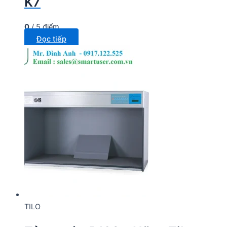
K7
0
/ 5 điểm
Đọc tiếp
TILO