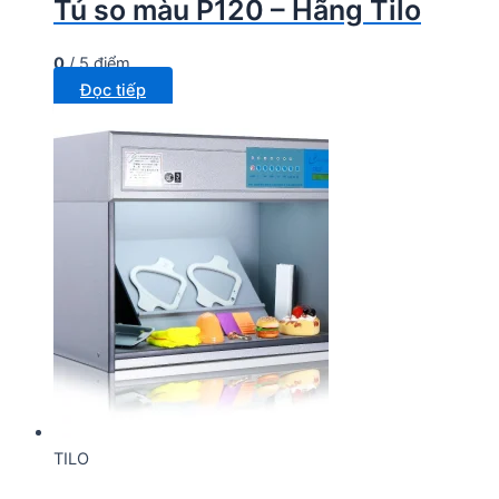
Tủ so màu P120 – Hãng Tilo
0
/ 5 điểm
Đọc tiếp
TILO