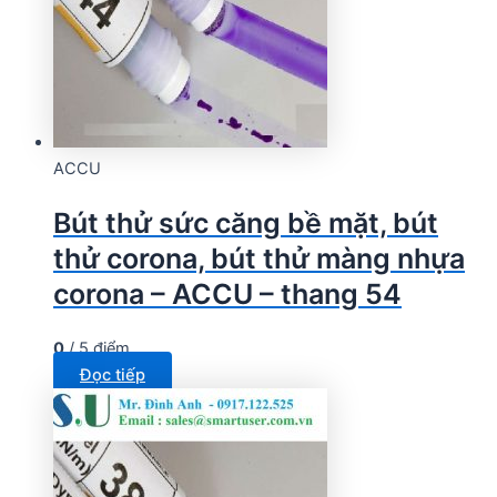
ACCU
Bút thử sức căng bề mặt, bút
thử corona, bút thử màng nhựa
corona – ACCU – thang 54
0
/ 5 điểm
Đọc tiếp