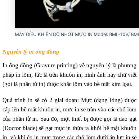
MÁY ĐIỀU KHIỂN ĐỘ NHỚT MỰC IN Model: BML-10V/ BM
Nguyên lý in ống đồng
In ống đồng (Gravure printing) về nguyên lý là phương
pháp in lõm, tức là trên khuôn in, hình ảnh hay chữ viết
(gọi là phần tử in) được khắc lõm vào bề mặt kim lọai.
Quá trình in sẽ có 2 giai đoạn: Mực (dạng lỏng) được
cấp lên bề mặt khuôn in, mực in sẽ tràn vào các chỗ lõm
của phần tử in. Sau đó, một thiết bị được gọi là dao gạt
(Doctor blade) sẽ gạt mực in thừa ra khỏi bề mặt khuôn
in, và khi ép in mực trong các chỗ lõm dưới áp lực in sẽ