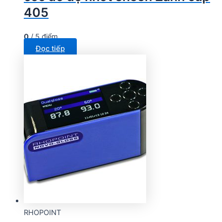
405
0
/ 5 điểm
Đọc tiếp
RHOPOINT