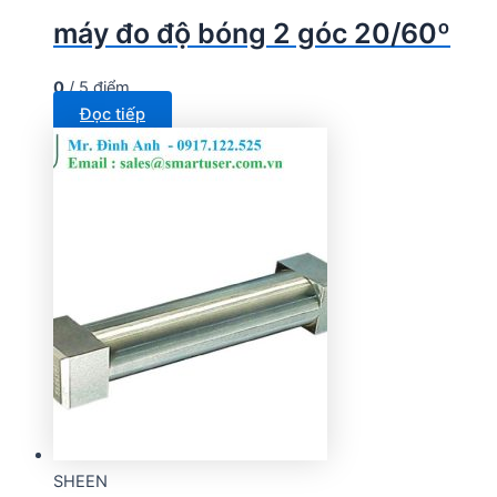
máy đo độ bóng 2 góc 20/60º
0
/ 5 điểm
Đọc tiếp
SHEEN