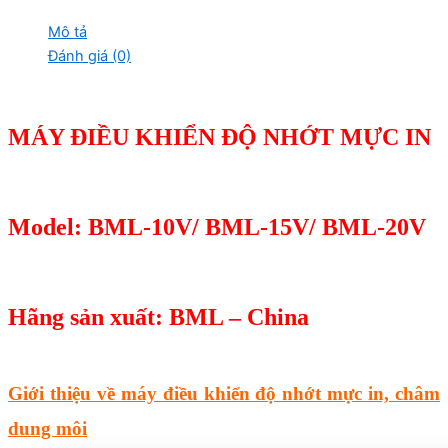
Mô tả
Đánh giá (0)
MÁY ĐIỀU KHIỂN ĐỘ NHỚT MỰC IN
Model: BML-10V/ BML-15V/ BML-20V
Hãng sản xuất: BML – China
Giới thiệu về máy điều khiển độ nhớt mực in, châm
dung môi