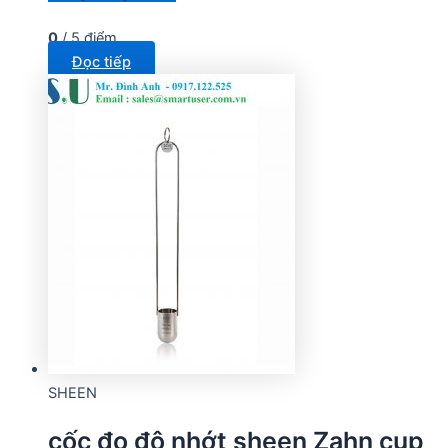
0
/ 5 điểm
Đọc tiếp
SHEEN
cốc đo độ nhớt sheen Zahn cup