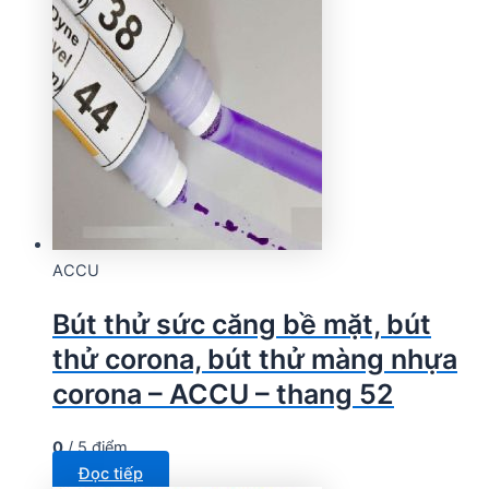
ACCU
Bút thử sức căng bề mặt, bút
thử corona, bút thử màng nhựa
corona – ACCU – thang 52
0
/ 5 điểm
Đọc tiếp